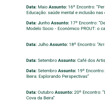
Data:
Maio
Assunto:
16
º Encontro: "Pe
Educação: saúde mental e inclusão nas 
Data: J
unho
Assunto:
17º Encontro: "D
Modelo Socio - Económico PROUT: o c
Data:
Julho
Assunto:
18º Encontro: "
Arr
Data:
Setembro
Assunto:
Café dos Arti
Data:
Setembro
Assunto:
19º Encontro:
Beira: Explorando Perspectivas"
Data:
Outubro
Assunto:
20º Encontro: 
Cova da Beira"